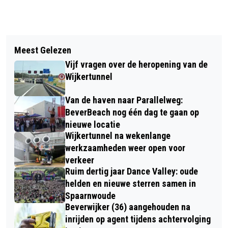
Vorig artikel
Volgend artikel
RONDE TAFEL GESPREK OVER DE
Meest Gelezen
KOOKSGASFABRIEKEN TATA STEEL
TOEKOMST VAN BEDRIJVENTERREIN
Vijf vragen over de heropening van de
BLIJVEN ONDER VERSCHERPT
BEVERWIJK
Wijkertunnel
TOEZICHT
Van de haven naar Parallelweg:
BeverBeach nog één dag te gaan op
nieuwe locatie
Wijkertunnel na wekenlange
werkzaamheden weer open voor
verkeer
Ruim dertig jaar Dance Valley: oude
helden en nieuwe sterren samen in
Spaarnwoude
Beverwijker (36) aangehouden na
inrijden op agent tijdens achtervolging