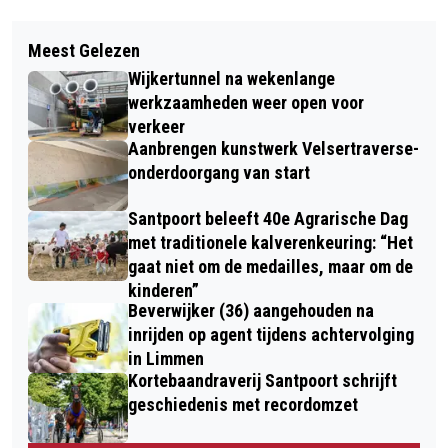
Vorig artikel
Volgend artikel
OPEN MONUMENTEN DAGEN IN
Meest Gelezen
EXTINCTION REBELLION BLOKKEERT
BEVERWIJK EN WIJK AAN ZEE:
Wijkertunnel na wekenlange
OPNIEUW ZEESLUIZEN IJMUIDEN
“ONDERWEG, ROUTES, NETWERKEN EN
werkzaamheden weer open voor
verkeer
VERBINDINGEN”
Aanbrengen kunstwerk Velsertraverse-
onderdoorgang van start
Santpoort beleeft 40e Agrarische Dag
met traditionele kalverenkeuring: “Het
gaat niet om de medailles, maar om de
kinderen”
Beverwijker (36) aangehouden na
inrijden op agent tijdens achtervolging
in Limmen
Kortebaandraverij Santpoort schrijft
geschiedenis met recordomzet