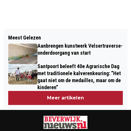
Vorig artikel
Volgend artikel
65 JAAR DAF: DE
Meest Gelezen
VOORLEESWEDSTRIJD BIJ
'TRUTTENSCHUDDER' MET HET
Aanbrengen kunstwerk Velsertraverse-
BIBLIOTHEEK IJMOND NOORD
'PIENTERE POOKJE'
onderdoorgang van start
Santpoort beleeft 40e Agrarische Dag
met traditionele kalverenkeuring: “Het
gaat niet om de medailles, maar om de
kinderen”
Meer artikelen