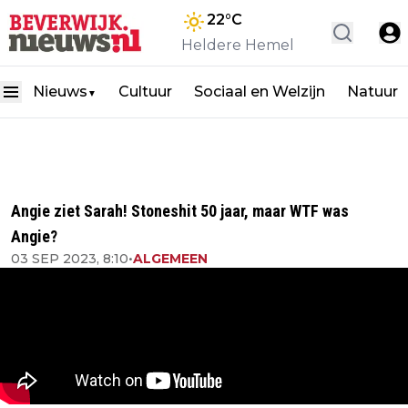
22
°C
Heldere Hemel
Nieuws
Cultuur
Sociaal en Welzijn
Natuur
▼
Angie ziet Sarah! Stoneshit 50 jaar, maar WTF was
Angie?
03 SEP 2023, 8:10
•
ALGEMEEN