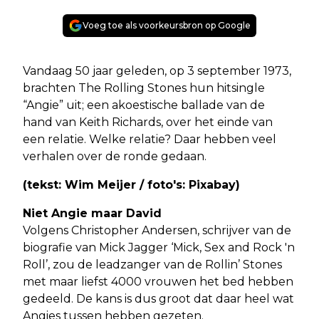
Voeg toe als voorkeursbron op Google
Vandaag 50 jaar geleden, op 3 september 1973,
brachten The Rolling Stones hun hitsingle
“Angie” uit; een akoestische ballade van de
hand van Keith Richards, over het einde van
een relatie. Welke relatie? Daar hebben veel
verhalen over de ronde gedaan.
(tekst: Wim Meijer / foto's: Pixabay)
Niet Angie maar David
Volgens Christopher Andersen, schrijver van de
biografie van Mick Jagger ‘Mick, Sex and Rock 'n
Roll’, zou de leadzanger van de Rollin’ Stones
met maar liefst 4000 vrouwen het bed hebben
gedeeld. De kans is dus groot dat daar heel wat
Angies tussen hebben gezeten.