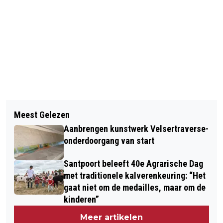
Vorig artikel
Volgend artikel
VERMISTE EN GEVONDEN DIEREN
Meest Gelezen
BOSW8ER IN DE KLAS - AFLEVERING
DIERENAMBULANCE KENNEMERLAND
Aanbrengen kunstwerk Velsertraverse-
21: DE GIFTIGSTE PADDENSTOEL VAN
onderdoorgang van start
NEDERLAND
Santpoort beleeft 40e Agrarische Dag
met traditionele kalverenkeuring: “Het
gaat niet om de medailles, maar om de
kinderen”
Meer artikelen