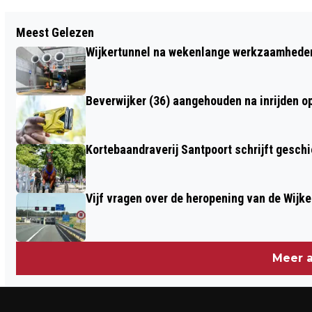
Vorig artikel
Meest Gelezen
BACHZONDERPRUIK IN CAFÉ DE ZON
Wijkertunnel na wekenlange werkzaamheden
Beverwijker (36) aangehouden na inrijden o
Kortebaandraverij Santpoort schrijft gesc
Vijf vragen over de heropening van de Wijke
Meer a