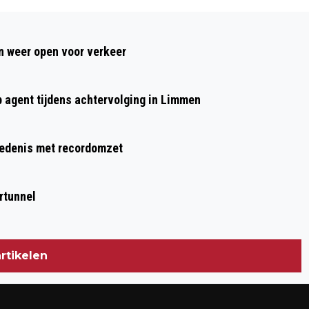
Volgend artikel
TRY-OUT ‘DE KRONIEK VAN EEN
 weer open voor verkeer
AANGEKONDIGDE DOOD’ IN KENNEMER
THEATER
p agent tijdens achtervolging in Limmen
hiedenis met recordomzet
rtunnel
rtikelen