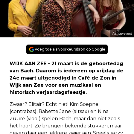
Aangeleverd
Voeg toe als voorkeursbron op Google
WIJK AAN ZEE - 21 maart is de geboortedag
van Bach. Daarom is iedereen op vrijdag de
24e maart uitgenodigd in Café de Zon in
Wijk aan Zee voor een muzikaal en
historisch verjaardagsfeestje.
Zwaar? Elitair? Echt niet! Kim Soepnel
(contrabas), Babette Jane (altsax) en Nina
Zuure (viool) spelen Bach, maar dan niet zoals
het hoort. Ze brengen bekende stukken, maar
geven daar een lekkere zwier aan. Speels, jazzy