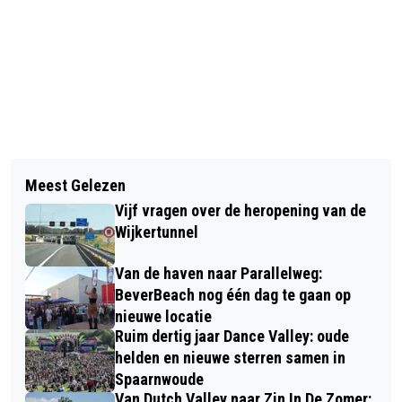
Vorig artikel
Volgend artikel
GEBOORTES I HUWELIJKEN I
Meest Gelezen
BANDJESAVOND IN PODIUM
OVERLEDEN
Vijf vragen over de heropening van de
LAURENTZ MET BANDS UIT
Wijkertunnel
BLOEMENDAAL, HEEMSKERK EN
Van de haven naar Parallelweg:
BEVERWIJK
BeverBeach nog één dag te gaan op
nieuwe locatie
Ruim dertig jaar Dance Valley: oude
helden en nieuwe sterren samen in
Spaarnwoude
Van Dutch Valley naar Zin In De Zomer: