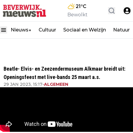
21
°C
Bewolkt
Nieuws
Cultuur
Sociaal en Welzijn
Natuur
▼
Beatle- Elvis- en Zeezendermuseum Alkmaar breidt uit:
Openingsfeest met live-bands 25 maart a.s.
29 JAN 2023, 15:17
•
ALGEMEEN