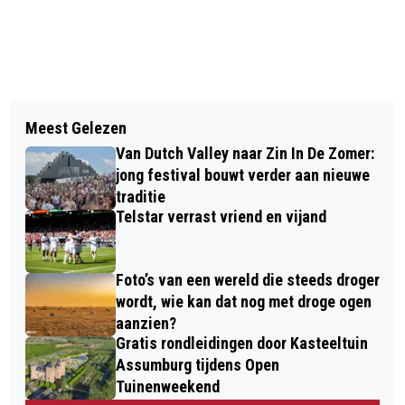
Vorig artikel
Volgend artikel
AUTOMOBILIST AANGEHOUDEN NA
Meest Gelezen
BOSW8ER IN DE KLAS - AFLEVERING
ONGELUK IN HEEMSKERK
Van Dutch Valley naar Zin In De Zomer:
10: NAAR HET STRAND
jong festival bouwt verder aan nieuwe
traditie
Telstar verrast vriend en vijand
Foto’s van een wereld die steeds droger
wordt, wie kan dat nog met droge ogen
aanzien?
Gratis rondleidingen door Kasteeltuin
Assumburg tijdens Open
Tuinenweekend