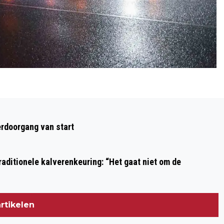
Volgend artikel
KNMI: VANAF EIND VAN DE MIDDAG
rdoorgang van start
CODE ORANJE IN HET HELE LAND
VANWEGE GEVAAR IJZEL
aditionele kalverenkeuring: “Het gaat niet om de
rtikelen