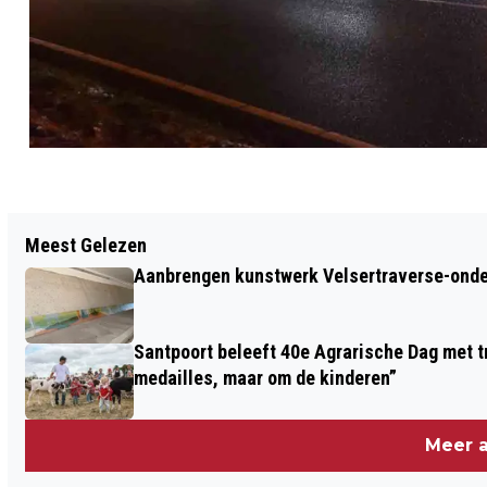
Vorig artikel
Meest Gelezen
VIJVER EN FONTEIN MOENSPLEIN IN
Aanbrengen kunstwerk Velsertraverse-onde
ERE HERSTELD
Santpoort beleeft 40e Agrarische Dag met tr
medailles, maar om de kinderen”
Meer a