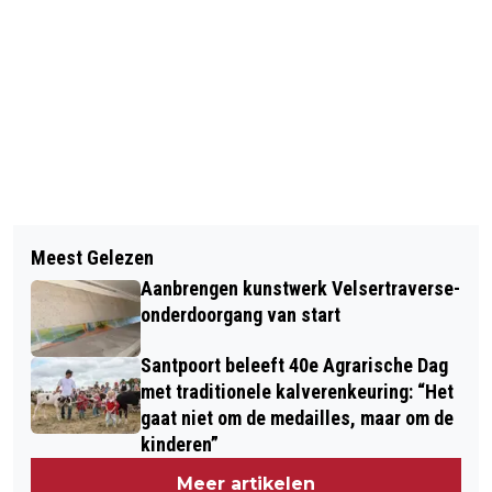
Vorig artikel
Volgend artikel
OPENBARE LAADPALEN IN NOORD-
Meest Gelezen
EERSTE PLAYBACK SHOW VANDAAG
HOLLAND 14% DUURDER DAN IN REST
Aanbrengen kunstwerk Velsertraverse-
40 JAAR GELEDEN: HET
VAN HET LAND
onderdoorgang van start
STARTMOMENT VAN VEEL
Santpoort beleeft 40e Agrarische Dag
HEDENDAAGSE STERREN
met traditionele kalverenkeuring: “Het
gaat niet om de medailles, maar om de
kinderen”
Meer artikelen