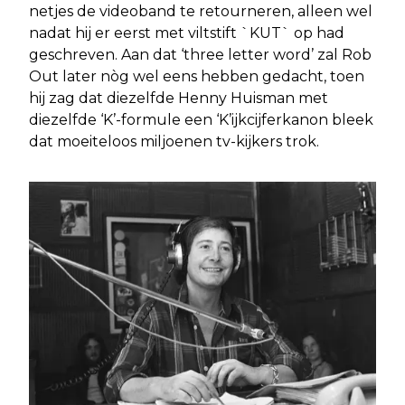
netjes de videoband te retourneren, alleen wel
nadat hij er eerst met viltstift `KUT` op had
geschreven. Aan dat ‘three letter word’ zal Rob
Out later nòg wel eens hebben gedacht, toen
hij zag dat diezelfde Henny Huisman met
diezelfde ‘K’-formule een ‘K’ijkcijferkanon bleek
dat moeiteloos miljoenen tv-kijkers trok.