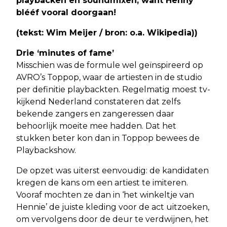
playbacken en soundmixen, want Henny
blééf vooral doorgaan!
(tekst: Wim Meijer / bron: o.a. Wikipedia))
Drie ‘minutes of fame’
Misschien was de formule wel geïnspireerd op
AVRO’s Toppop, waar de artiesten in de studio
per definitie playbackten. Regelmatig moest tv-
kijkend Nederland constateren dat zelfs
bekende zangers en zangeressen daar
behoorlijk moeite mee hadden. Dat het
stukken beter kon dan in Toppop bewees de
Playbackshow.
De opzet was uiterst eenvoudig: de kandidaten
kregen de kans om een artiest te imiteren.
Vooraf mochten ze dan in ‘het winkeltje van
Hennie’ de juiste kleding voor de act uitzoeken,
om vervolgens door de deur te verdwijnen, het