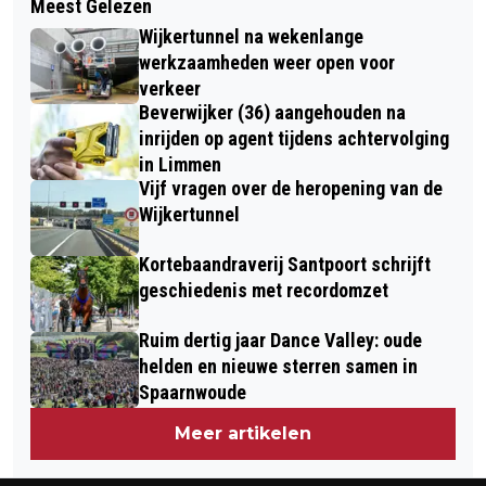
Meest Gelezen
LAURENS TEN DAM OPENT
(BIJ)TANKEN IN WAT LIJKT OP EEN
Wijkertunnel na wekenlange
TULPENKAASMARKT ALKMAAR
ECHTE HYPERBARE RUIMTECAPSULE”
werkzaamheden weer open voor
verkeer
Beverwijker (36) aangehouden na
inrijden op agent tijdens achtervolging
in Limmen
Vijf vragen over de heropening van de
Wijkertunnel
Kortebaandraverij Santpoort schrijft
geschiedenis met recordomzet
Ruim dertig jaar Dance Valley: oude
helden en nieuwe sterren samen in
Spaarnwoude
Meer artikelen