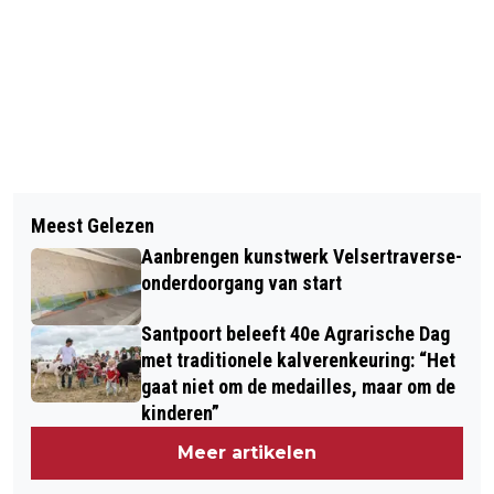
Vorig artikel
Volgend artikel
60-JARIGE WIELRENNER UIT
Meest Gelezen
VERMISTE EN GEVONDEN DIEREN
BEVERWIJK ERNSTIG GEWOND NA
Aanbrengen kunstwerk Velsertraverse-
DIERENAMBULANCE KENNEMERLAND
AANRIJDING MET AUTO
onderdoorgang van start
Santpoort beleeft 40e Agrarische Dag
met traditionele kalverenkeuring: “Het
gaat niet om de medailles, maar om de
kinderen”
Meer artikelen