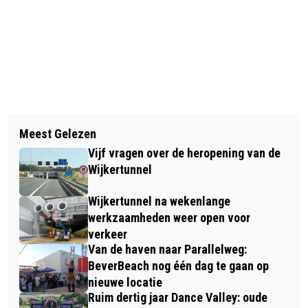
Vorig artikel
Volgend artikel
BOSW8ER IN DE KLAS - AFLEVERING
Meest Gelezen
STADSFEEST BEVERWIJK:
19: DE BIJTJES EN DE BLOEMETJES
Vijf vragen over de heropening van de
PROGRAMMA ZEER VEELZIJDIG VOOR
Wijkertunnel
JONG EN OUD
Wijkertunnel na wekenlange
werkzaamheden weer open voor
verkeer
Van de haven naar Parallelweg:
BeverBeach nog één dag te gaan op
nieuwe locatie
Ruim dertig jaar Dance Valley: oude