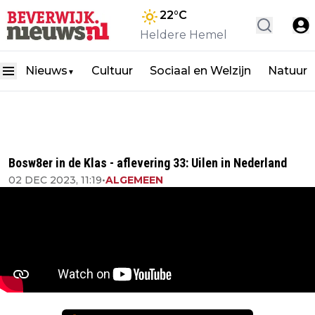
22
°C
Heldere Hemel
Nieuws
Cultuur
Sociaal en Welzijn
Natuur
▼
Bosw8er in de Klas - aflevering 33: Uilen in Nederland
02 DEC 2023, 11:19
•
ALGEMEEN