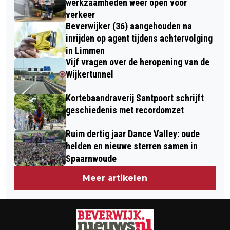
EN OVERLIJDENS
werkzaamheden weer open voor
SNEEUW
verkeer
Beverwijker (36) aangehouden na
inrijden op agent tijdens achtervolging
in Limmen
Vijf vragen over de heropening van de
Wijkertunnel
Kortebaandraverij Santpoort schrijft
geschiedenis met recordomzet
Ruim dertig jaar Dance Valley: oude
helden en nieuwe sterren samen in
Spaarnwoude
Meer artikelen