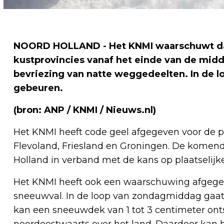
NOORD HOLLAND - Het KNMI waarschuwt dat 
kustprovincies vanaf het einde van de mi
bevriezing van natte weggedeelten. In de l
gebeuren.
(bron: ANP / KNMI / Nieuws.nl)
Het KNMI heeft code geel afgegeven voor de p
Flevoland, Friesland en Groningen. De komende
Holland in verband met de kans op plaatselijk
Het KNMI heeft ook een waarschuwing afgeg
sneeuwval. In de loop van zondagmiddag gaat 
kan een sneeuwdek van 1 tot 3 centimeter on
noordoostwaarts over het land. Daardoor kan 