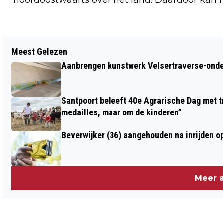
Vorig artikel
Meest Gelezen
BOSW8ER IN DE KLAS - AFLEVERING 33:
Aanbrengen kunstwerk Velsertraverse-onde
UILEN IN NEDERLAND
Santpoort beleeft 40e Agrarische Dag met tr
medailles, maar om de kinderen”
Beverwijker (36) aangehouden na inrijden o
Meer a