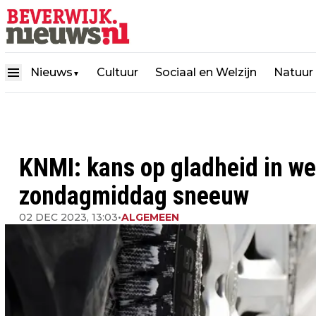
Nieuws
Cultuur
Sociaal en Welzijn
Natuur
▼
KNMI: kans op gladheid in we
zondagmiddag sneeuw
02 DEC 2023, 13:03
•
ALGEMEEN