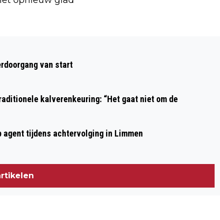
Volgend artikel
BOMEN GEPLANT BIJ HOLLAND OP ZIJN
rdoorgang van start
SMALST NA WERKZAAMHEDEN
ELEKTRICITEITSKABELS TENNET
aditionele kalverenkeuring: “Het gaat niet om de
p agent tijdens achtervolging in Limmen
rtikelen