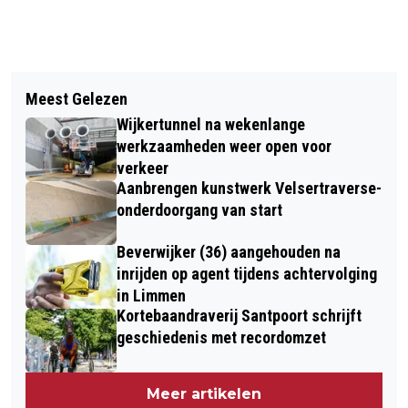
Vorig artikel
Volgend artikel
ITALIAANSE ORGANIST FRANCESCA
Meest Gelezen
OPTISCHE ILLUSIE IN HEEMSKERK:
AJOSSA IN GROTE KERK BEVERWIJK
Wijkertunnel na wekenlange
MUURSCHILDERING GERRIT VAN
werkzaamheden weer open voor
ASSENDELFTSTRAAT
verkeer
Aanbrengen kunstwerk Velsertraverse-
onderdoorgang van start
Beverwijker (36) aangehouden na
inrijden op agent tijdens achtervolging
in Limmen
Kortebaandraverij Santpoort schrijft
geschiedenis met recordomzet
Meer artikelen