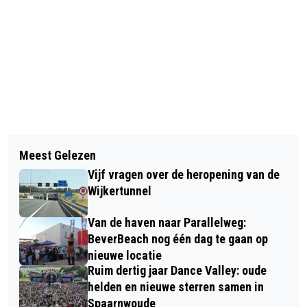
Vorig artikel
Volgend artikel
OPLEIDINGSSCHOOL NOVA OFFICIEEL
Meest Gelezen
BOSW8ER UIT DE KLAS (#4): WILDE
ERKEND
Vijf vragen over de heropening van de
BLOEMEN: DE SUPERMARKT VOOR
Wijkertunnel
INSECTEN
Van de haven naar Parallelweg:
BeverBeach nog één dag te gaan op
nieuwe locatie
Ruim dertig jaar Dance Valley: oude
helden en nieuwe sterren samen in
Spaarnwoude