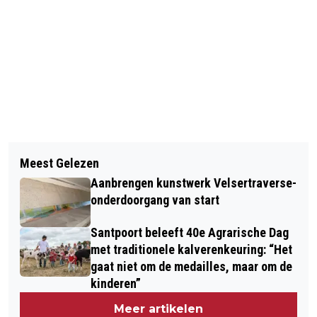
Vorig artikel
Volgend artikel
WILLEM VERZAMELT SCHROOT MAAR
Meest Gelezen
LANCEERPARTY KIDSWEEK ONTDEK
GAAT VOOR GOUD
Aanbrengen kunstwerk Velsertraverse-
JE BIEB-SPECIAL
onderdoorgang van start
Santpoort beleeft 40e Agrarische Dag
met traditionele kalverenkeuring: “Het
gaat niet om de medailles, maar om de
kinderen”
Meer artikelen