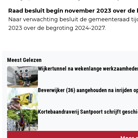
Raad besluit begin november 2023 over de 
Naar verwachting besluit de gemeenteraad ti
2023 over de begroting 2024-2027.
Vorig artikel
Meest Gelezen
TREINVERKEER VAN EN NAAR SCHIPHOL
Wijkertunnel na wekenlange werkzaamheden
HELE AVOND ONTREGELD NA STORING
TIJDENS SPITS
Beverwijker (36) aangehouden na inrijden o
Kortebaandraverij Santpoort schrijft gesc