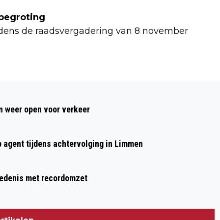
begroting
jdens de raadsvergadering van 8 november
Volgend artikel
CHIPACTIE BEVERWIJK, HEEMSKERK EN
 weer open voor verkeer
VELSEN VOOR KATTEN, HONDEN EN
KONIJNEN OP DIERENDAG
p agent tijdens achtervolging in Limmen
hiedenis met recordomzet