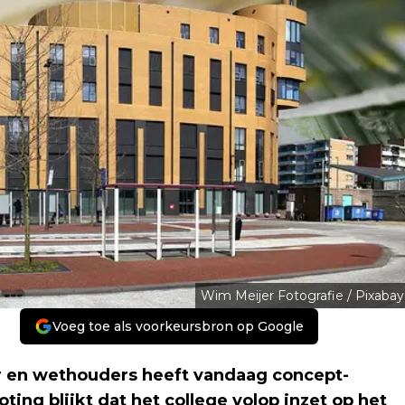
Wim Meijer Fotografie / Pixabay
Voeg toe als voorkeursbron op Google
 en wethouders heeft vandaag concept-
ing blijkt dat het college volop inzet op het