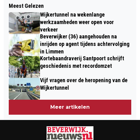
COLLEGE BEVERWIJK PRESENTEERT
Meest Gelezen
THE RAMBLERS IN CAFÉ DE ZON
CONCEPT BEGROTING 2024
Wijkertunnel na wekenlange
werkzaamheden weer open voor
verkeer
Beverwijker (36) aangehouden na
inrijden op agent tijdens achtervolging
in Limmen
Kortebaandraverij Santpoort schrijft
geschiedenis met recordomzet
Vijf vragen over de heropening van de
Wijkertunnel
Meer artikelen