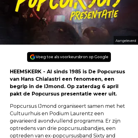
Aangeleverd
Voeg toe als voorkeursbron op Google
HEEMSKERK - Al sinds 1985 is De Popcursus
van Hans Chialastri een fenomeen, een
begrip in de IJmond. Op zaterdag 6 april
pakt de Popcursus presentatie weer uit.
Popcursus IJmond organiseert samen met het
Cultuurhuis en Podium Laurentz een
gevarieerd avondvullend programma. Er zijn
optredens van drie popcursusbandjes, een
optreden van ex-popcursusband Sixty and