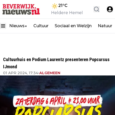
21
°C
Heldere Hemel
Nieuws
Cultuur
Sociaal en Welzijn
Natuur
▼
Cultuurhuis en Podium Laurentz presenteren Popcursus
IJmond
01 APR 2024, 17:34
•
ALGEMEEN