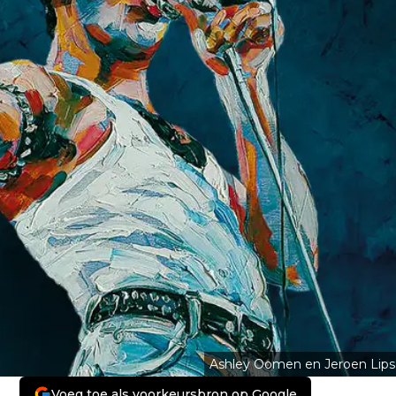
Ashley Oomen en Jeroen Lips
Voeg toe als voorkeursbron op Google