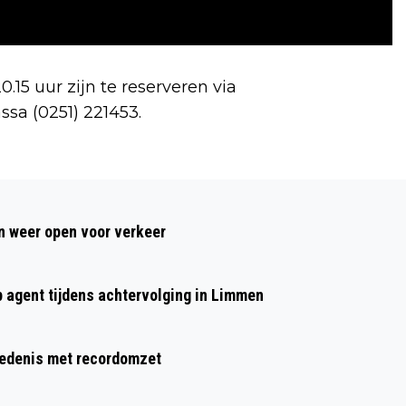
.15 uur zijn te reserveren via
ssa (0251) 221453.
Volgend artikel
CULTUURHUIS EN PODIUM LAURENTZ
 weer open voor verkeer
PRESENTEREN POPCURSUS IJMOND
p agent tijdens achtervolging in Limmen
hiedenis met recordomzet