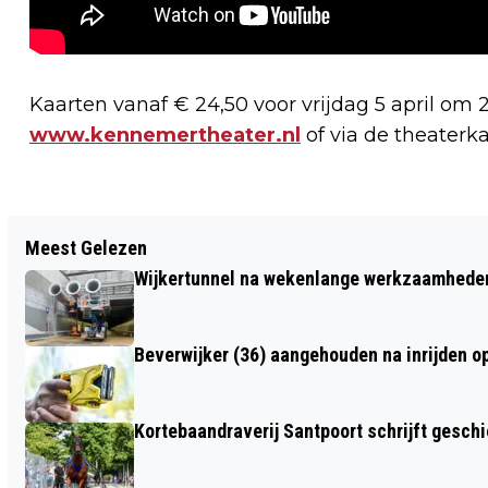
Kaarten vanaf € 24,50 voor vrijdag 5 april om 20
www.kennemertheater.nl
of via de theaterka
Vorig artikel
Meest Gelezen
COLLEGE PAKT VERKEERSONVEILIGE
Wijkertunnel na wekenlange werkzaamheden
SITUATIES AAN; MAXIMUMSNELHEID OP
RISICOLOCATIES NAAR 30 KM/U
Beverwijker (36) aangehouden na inrijden o
Kortebaandraverij Santpoort schrijft gesc