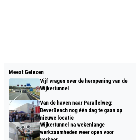
Vorig artikel
Volgend artikel
BRAND IN DAK STADSBROUWHUIS
Meest Gelezen
BEVERWIJKSE MISHANDELD OP
BROER & ZUS SNEL ONDER CONTROLE
Vijf vragen over de heropening van de
PARKEERPLAATS IN HAARLEM;
Wijkertunnel
POLITIE ZOEKT GETUIGEN
Van de haven naar Parallelweg:
BeverBeach nog één dag te gaan op
nieuwe locatie
Wijkertunnel na wekenlange
werkzaamheden weer open voor
verkeer