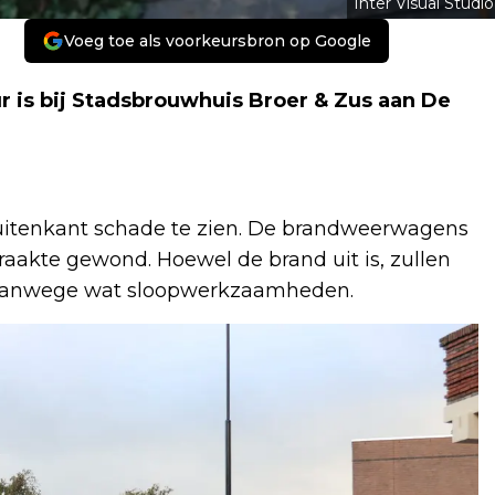
Inter Visual Studio
Voeg toe als voorkeursbron op Google
is bij Stadsbrouwhuis Broer & Zus aan De
 buitenkant schade te zien. De brandweerwagens
aakte gewond. Hoewel de brand uit is, zullen
n vanwege wat sloopwerkzaamheden.