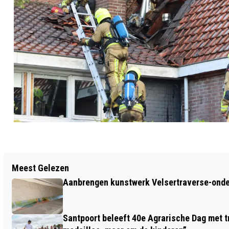
Vorig artikel
Meest Gelezen
CASTLE CHRISTMAS FAIR OPENT
Aanbrengen kunstwerk Velsertraverse-onde
DEUREN LANDGOED DUIN & KRUIDBERG
Santpoort beleeft 40e Agrarische Dag met tr