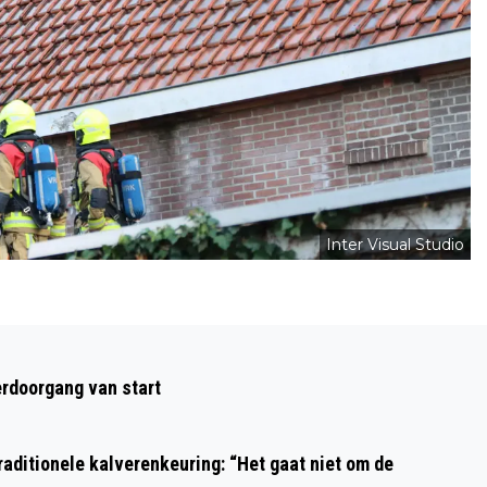
Inter Visual Studio
Volgend artikel
DEZE WEEK GUUR EN ONSTUIMIG,
rdoorgang van start
GROTE KANS OP SNEEUW
aditionele kalverenkeuring: “Het gaat niet om de