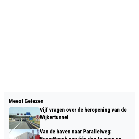
Vorig artikel
Volgend artikel
PHOTOCLUBHOUSE VIERT 1-JARIG
Meest Gelezen
TIJDENS HERFSTVAKANTIE GEEN
BESTAAN BIJ DE RUÏNE VAN
Vijf vragen over de heropening van de
TREINVERKEER TUSSEN HAARLEM EN
BREDERODE
Wijkertunnel
AMSTERDAM SLOTERDIJK
Van de haven naar Parallelweg:
BeverBeach nog één dag te gaan op