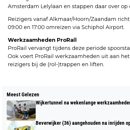
Amsterdam Lelylaan en stappen daar over op 
Reizigers vanaf Alkmaar/Hoorn/Zaandam richt
09:00 en 17:00 omreizen via Schiphol Airport.
Werkzaamheden ProRail
ProRail vervangt tijdens deze periode spoors
Ook voert ProRail werkzaamheden uit aan het 
reizigers bij de (rol-)trappen en liften.
Vorig artikel
Meest Gelezen
FORMULE 1 IN 2024 EN 2025
Wijkertunnel na wekenlange werkzaamheden
WAARSCHIJNLIJK OOK OP ZANDVOORT
Beverwijker (36) aangehouden na inrijden o