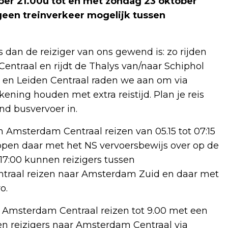
er 21.00u tot en met zondag 23 oktober
 geen treinverkeer mogelijk tussen
s dan de reiziger van ons gewend is: zo rijden
entraal en rijdt de Thalys van/naar Schiphol
k en Leiden Centraal raden we aan om via
kening houden met extra reistijd. Plan je reis
end busvervoer in.
n Amsterdam Centraal reizen van 05.15 tot 07:15
pen daar met het NS vervoersbewijs over op de
17:00 kunnen reizigers tussen
traal reizen naar Amsterdam Zuid en daar met
o.
Amsterdam Centraal reizen tot 9.00 met een
n reizigers naar Amsterdam Centraal via