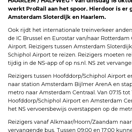
HAARLEM / HALFWEG - Van dinsdag 18 oktob
werkt ProRail aan het spoor. Hierdoor is er
Amsterdam Sloterdijk en Haarlem.
Ook rijdt het internationale treinverkeer ander
de IC Brussel en Eurostar van/naar Rotterdam C
Airport. Reizigers tussen Amsterdam Sloterdij
Schiphol Airport te reizen. Reizigers moeten re
tijdig in de NS-app of op ns.nl. NS zet vervang
Reizigers tussen Hoofddorp/Schiphol Airport e
naar station Amsterdam Bijlmer ArenA en stap
metro naar Amsterdam Centraal. Van 07:15 tot 
Hoofddorp/Schiphol Airport en Amsterdam Cen
het NS vervoersbewijs overstappen op de metr
Reizigers vanaf Alkmaar/Hoorn/Zaandam naar 
vervangende bus. Tussen 09:00 en 17:00 kunne