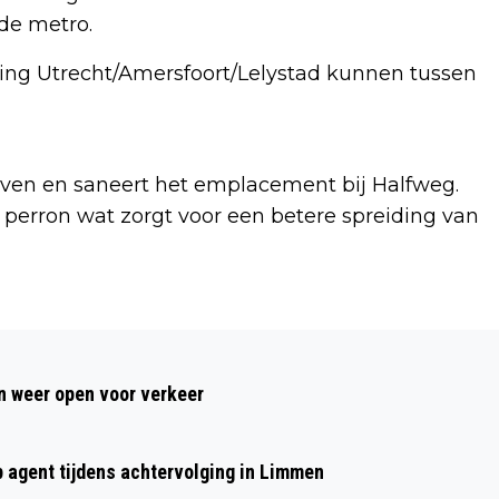
de metro.
ing Utrecht/Amersfoort/Lelystad kunnen tussen
taven en saneert het emplacement bij Halfweg.
perron wat zorgt voor een betere spreiding van
Volgend artikel
GEBOORTES I HUWELIJKEN I OVERLEDEN
 weer open voor verkeer
p agent tijdens achtervolging in Limmen