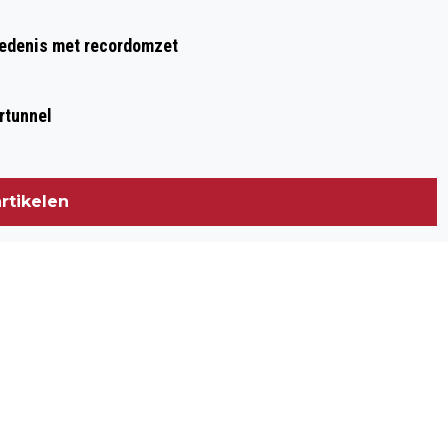
hiedenis met recordomzet
rtunnel
rtikelen