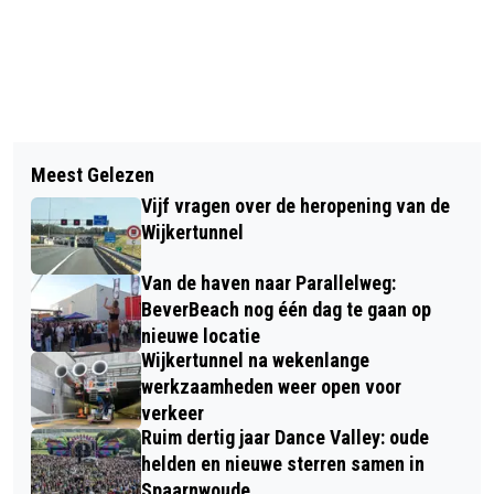
Vorig artikel
Volgend artikel
HALVE FINALES CRUYFF COURT
Meest Gelezen
NATUUREXCURSIES BIJ TATA STEEL
KAMPIOENSCHAPPEN 2017
Vijf vragen over de heropening van de
Wijkertunnel
Van de haven naar Parallelweg:
BeverBeach nog één dag te gaan op
nieuwe locatie
Wijkertunnel na wekenlange
werkzaamheden weer open voor
verkeer
Ruim dertig jaar Dance Valley: oude
helden en nieuwe sterren samen in
Spaarnwoude