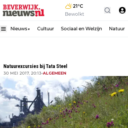
21
°C
Bewolkt
Nieuws
Cultuur
Sociaal en Welzijn
Natuur
▼
Natuurexcursies bij Tata Steel
30 MEI 2017, 20:13
•
ALGEMEEN