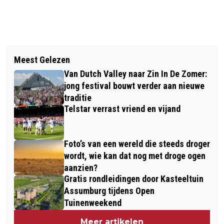
Vorig artikel
Volgend artikel
FOURDOME: EEN UNIEKE
Meest Gelezen
GRATIS VOETBALACTIVITEITEN
SLAAPBELEVING TIJDENS DE
Van Dutch Valley naar Zin In De Zomer:
VLASKAMP WEER VAN START
NIJMEEGSE 4-DAAGSE
jong festival bouwt verder aan nieuwe
traditie
Telstar verrast vriend en vijand
Foto’s van een wereld die steeds droger
wordt, wie kan dat nog met droge ogen
aanzien?
Gratis rondleidingen door Kasteeltuin
Assumburg tijdens Open
Tuinenweekend
Meer artikelen