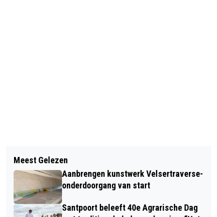
Vorig artikel
Volgend artikel
BEVERWIJKS STADSGEDICHT ‘PATAT
Meest Gelezen
LUILAKMARKT KOMT ER WEER AAN;
MET NATTE HANDEN’
Aanbrengen kunstwerk Velsertraverse-
OOK DIT JAAR NIET DE HELE NACHT!
onderdoorgang van start
Santpoort beleeft 40e Agrarische Dag