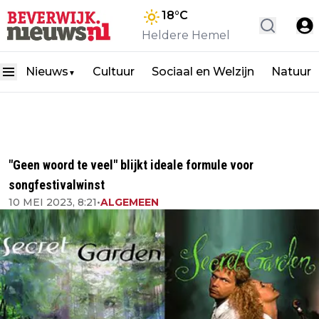
18
°C
Heldere Hemel
Nieuws
Cultuur
Sociaal en Welzijn
Natuur
▼
"Geen woord te veel" blijkt ideale formule voor
songfestivalwinst
10 MEI 2023, 8:21
•
ALGEMEEN