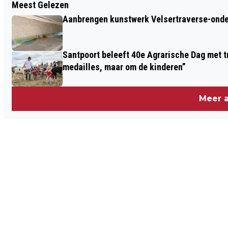
Meest Gelezen
"GEEN WOORD TE VEEL" BLIJKT IDEALE
Aanbrengen kunstwerk Velsertraverse-onde
FORMULE VOOR SONGFESTIVALWINST
Santpoort beleeft 40e Agrarische Dag met tr
medailles, maar om de kinderen”
Meer a