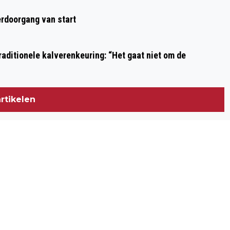
KEUKENHOF SEIZOEN 2023 EINDIGT
rdoorgang van start
M.I.V. 15 MEI: NU ÓÓK VOLOP
RODODENDRONPRACHT
aditionele kalverenkeuring: “Het gaat niet om de
rtikelen