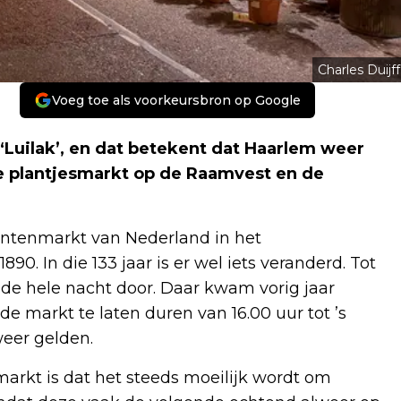
Charles Duijff
Voeg toe als voorkeursbron op Google
Luilak’, en dat betekent dat Haarlem weer
le plantjesmarkt op de Raamvest en de
antenmarkt van Nederland in het
. In die 133 jaar is er wel iets veranderd. Tot
d de hele nacht door. Daar kwam vorig jaar
e markt te laten duren van 16.00 uur tot ’s
weer gelden.
markt is dat het steeds moeilijk wordt om