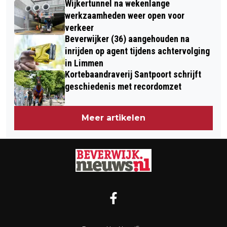
Wijkertunnel na wekenlange
WAARD FIETST ZIJN CLUB
werkzaamheden weer open voor
ACHTERNA… VAN IJMUIDEN NAAR
verkeer
Beverwijker (36) aangehouden na
MAASTRICHT
inrijden op agent tijdens achtervolging
in Limmen
Kortebaandraverij Santpoort schrijft
geschiedenis met recordomzet
Meer artikelen