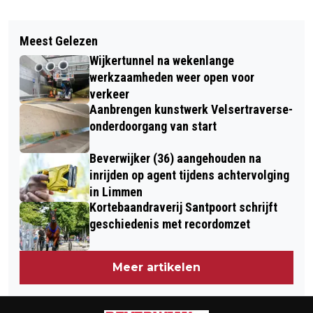
Vorig artikel
Volgend artikel
KEUKENHOF SEIZOEN 2023 EINDIGT
Meest Gelezen
VELSEN-NOORD: KLEINER
M.I.V. 15 MEI: NU ÓÓK VOLOP
Wijkertunnel na wekenlange
CRUISESCHIP VOOR VLUCHTELINGEN
RODODENDRONPRACHT
werkzaamheden weer open voor
TOT EIND 2024 AAN VOB-KADE
verkeer
Aanbrengen kunstwerk Velsertraverse-
onderdoorgang van start
Beverwijker (36) aangehouden na
inrijden op agent tijdens achtervolging
in Limmen
Kortebaandraverij Santpoort schrijft
geschiedenis met recordomzet
Meer artikelen