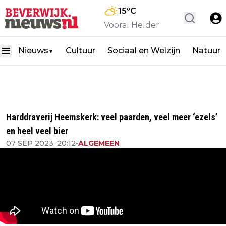
15
°C
Vooral Helder
Nieuws
Cultuur
Sociaal en Welzijn
Natuur
▼
Harddraverij Heemskerk: veel paarden, veel meer ‘ezels’
en heel veel bier
07 SEP 2023, 20:12
•
ALGEMEEN