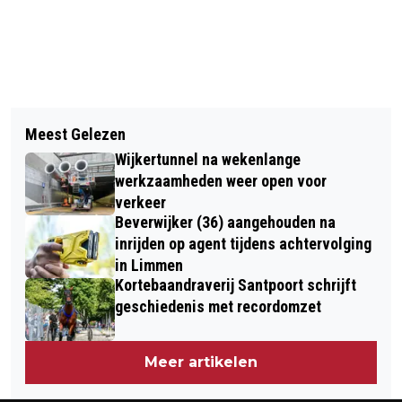
Vorig artikel
Volgend artikel
NOVA COLLEGE BEVERWIJK PLAATST
Meest Gelezen
BASISSCHOOL OBS DE ZEESTER
PLAQUETTE ‘1K Z1E J3’ IN KADER
Wijkertunnel na wekenlange
HAALT ALLES UIT DE KAST VOOR HET
WERELD SUÏCIDE PREVENTIEWEEK
werkzaamheden weer open voor
MILIEU
verkeer
Beverwijker (36) aangehouden na
inrijden op agent tijdens achtervolging
in Limmen
Kortebaandraverij Santpoort schrijft
geschiedenis met recordomzet
Meer artikelen