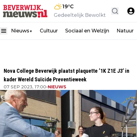
19
°C
Gedeeltelijk Bewolkt
Nieuws
Cultuur
Sociaal en Welzijn
Natuur
▼
Nova College Beverwijk plaatst plaquette ‘1K Z1E J3’ in
kader Wereld Suïcide Preventieweek
07 SEP 2023, 17:00
•
NIEUWS