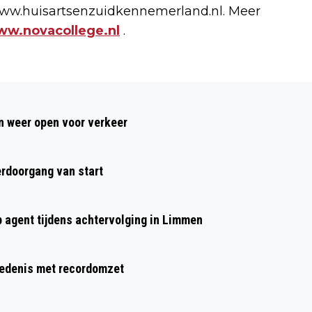
ww.huisartsenzuidkennemerland.nl. Meer
w.novacollege.nl
.
Volgend artikel
‘STERKSTE DEELNEMERSVELD OOIT’ BIJ
 weer open voor verkeer
JUBILEUMEDITIE TATA STEEL CHESS
TOURNAMENT
rdoorgang van start
p agent tijdens achtervolging in Limmen
hiedenis met recordomzet