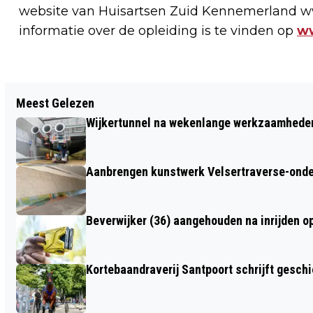
website van Huisartsen Zuid Kennemerland w
informatie over de opleiding is te vinden op
ww
Vorig artikel
Meest Gelezen
NIEUW IN HOOFDDORP: NOVA COLLEGE
Wijkertunnel na wekenlange werkzaamheden
HOTELSCHOOL
Aanbrengen kunstwerk Velsertraverse-onde
Beverwijker (36) aangehouden na inrijden o
Kortebaandraverij Santpoort schrijft gesc