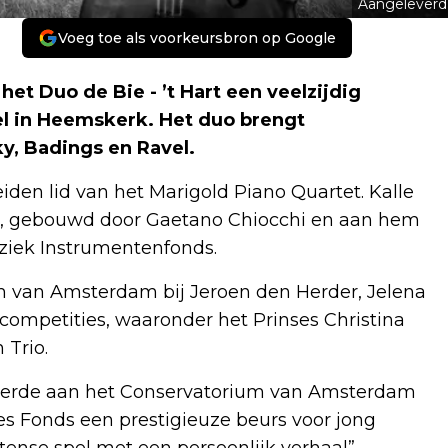
Aangeleverd
Voeg toe als voorkeursbron op Google
t Duo de Bie - ’t Hart een veelzijdig
el in Heemskerk. Het duo brengt
, Badings en Ravel.
beiden lid van het Marigold Piano Quartet. Kalle
870, gebouwd door Gaetano Chiocchi en aan hem
uziek Instrumentenfonds.
m van Amsterdam bij Jeroen den Herder, Jelena
competities, waaronder het Prinses Christina
 Trio.
studeerde aan het Conservatorium van Amsterdam
sjes Fonds een prestigieuze beurs voor jong
ntense spel met een persoonlijk verhaal”.