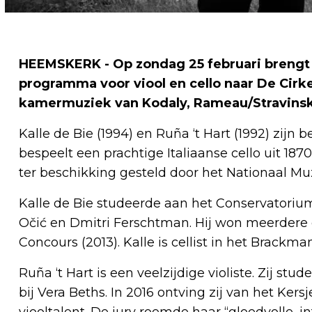
HEEMSKERK - Op zondag 25 februari brengt he
programma voor viool en cello naar De Cirk
kamermuziek van Kodaly, Rameau/Stravinsky
Kalle de Bie (1994) en Ruña ‘t Hart (1992) zijn 
bespeelt een prachtige Italiaanse cello uit 1
ter beschikking gesteld door het Nationaal M
Kalle de Bie studeerde aan het Conservatoriu
Očić en Dmitri Ferschtman. Hij won meerdere 
Concours (2013). Kalle is cellist in het Brackman
Ruña ‘t Hart is een veelzijdige violiste. Zij 
bij Vera Beths. In 2016 ontving zij van het Ker
viooltalent. De jury roemde haar “gloedvolle, i