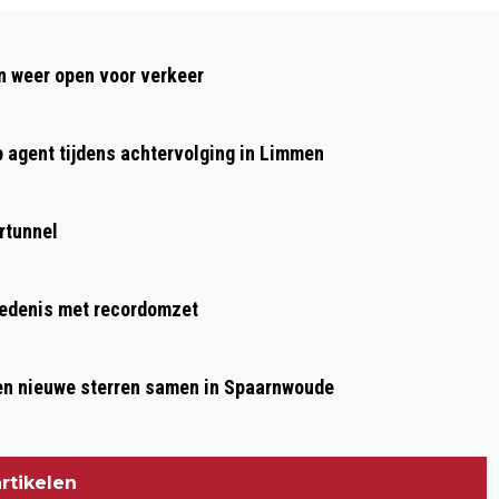
Volgend artikel
THE WIENERS PLAY CLASSIC ROCK-‘N-
 weer open voor verkeer
ROLL STARS: EERBETOON AAN
COUNTRY- EN ROCK’N’ROLL- PIONIERS
p agent tijdens achtervolging in Limmen
rtunnel
hiedenis met recordomzet
 en nieuwe sterren samen in Spaarnwoude
rtikelen