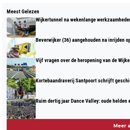
Vorig artikel
Meest Gelezen
LOKALE OMROEPEN IJMOND
Wijkertunnel na wekenlange werkzaamheden
INFORMEREN RAADSLEDEN OVER
PLANNEN VORMING STREEKOMROEP
Beverwijker (36) aangehouden na inrijden o
Vijf vragen over de heropening van de Wijke
Kortebaandraverij Santpoort schrijft gesc
Ruim dertig jaar Dance Valley: oude helden
Meer a