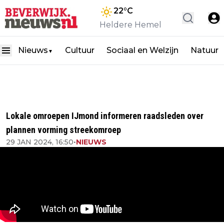
22
°C
Heldere Hemel
Nieuws
Cultuur
Sociaal en Welzijn
Natuur
▼
Lokale omroepen IJmond informeren raadsleden over
plannen vorming streekomroep
29 JAN 2024, 16:50
•
NIEUWS