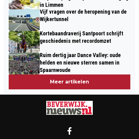
in Limmen
Vijf vragen over de heropening van de
Wijkertunnel
Kortebaandraverij Santpoort schrijft
geschiedenis met recordomzet
Ruim dertig jaar Dance Valley: oude
helden en nieuwe sterren samen in
Spaarnwoude
Meer artikelen