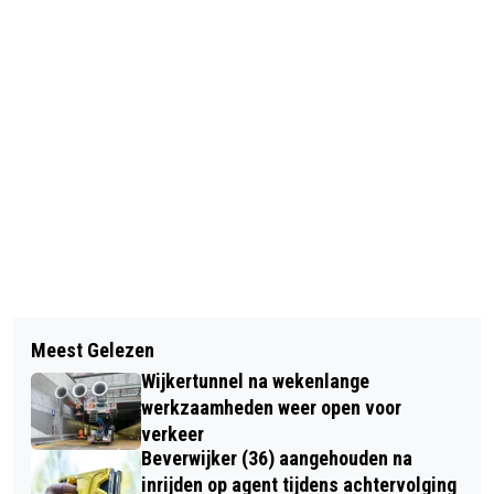
Vorig artikel
Volgend artikel
PROVINCIE NOORD-HOLLAND EN
Meest Gelezen
KOFFIECONCERT MET DUO DE BIE – ’T
IJMONDGEMEENTEN STELLEN
Wijkertunnel na wekenlange
HART BIJ DE CIRKEL IN HEEMSKERK
PROGRAMMA TATA STEEL 2024-2030
werkzaamheden weer open voor
verkeer
VAST
Beverwijker (36) aangehouden na
inrijden op agent tijdens achtervolging