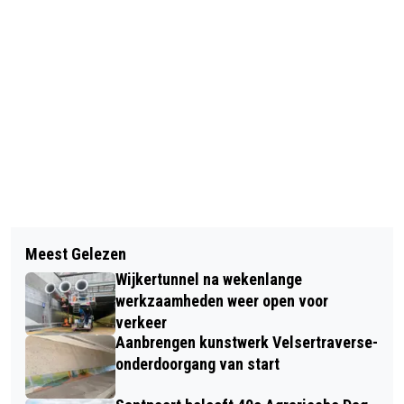
Vorig artikel
Volgend artikel
TUINVOGELTELLING: ANDERHALF
Meest Gelezen
LOKALE OMROEPEN IJMOND
MILJOEN VOGELS IN TUIN EN OP
Wijkertunnel na wekenlange
INFORMEREN RAADSLEDEN OVER
BALKON GETELD
werkzaamheden weer open voor
PLANNEN VORMING STREEKOMROEP
verkeer
Aanbrengen kunstwerk Velsertraverse-
onderdoorgang van start