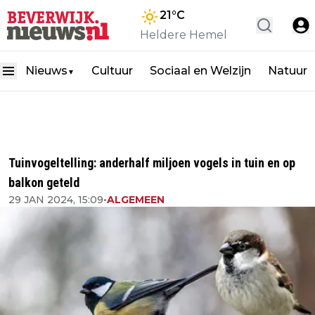
21
°C
Heldere Hemel
Nieuws
Cultuur
Sociaal en Welzijn
Natuur
▼
Tuinvogeltelling: anderhalf miljoen vogels in tuin en op
balkon geteld
29 JAN 2024, 15:09
•
ALGEMEEN