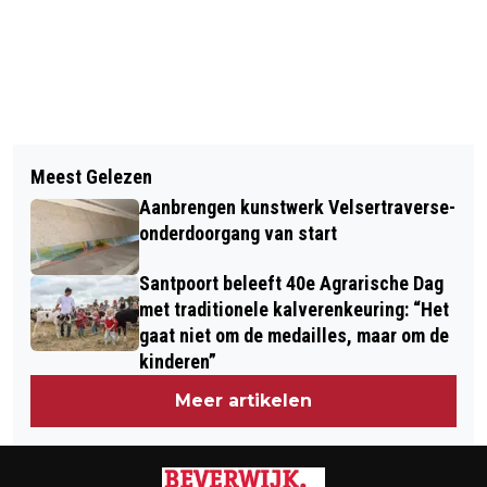
Vorig artikel
Volgend artikel
DUITSE VERSIE ‘SHE LOVES YOU’
Meest Gelezen
PROVINCIE NOORD-HOLLAND EN
VERBALE LIJDENSWEG VOOR PAUL
Aanbrengen kunstwerk Velsertraverse-
IJMONDGEMEENTEN STELLEN
MCCARTNEY
onderdoorgang van start
PROGRAMMA TATA STEEL 2024-2030
Santpoort beleeft 40e Agrarische Dag
VAST
met traditionele kalverenkeuring: “Het
gaat niet om de medailles, maar om de
kinderen”
Meer artikelen