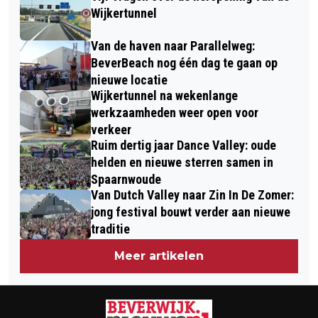
KUNST IN KOP VAN WAZ VOOR
BEVERWIJK
Wijkertunnel
VERHUIZING NAAR NIEUW PAND
Van de haven naar Parallelweg:
BeverBeach nog één dag te gaan op
nieuwe locatie
Wijkertunnel na wekenlange
werkzaamheden weer open voor
verkeer
Ruim dertig jaar Dance Valley: oude
helden en nieuwe sterren samen in
Spaarnwoude
Van Dutch Valley naar Zin In De Zomer:
jong festival bouwt verder aan nieuwe
traditie
Meer artikelen