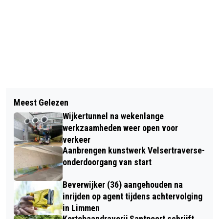
Vorig artikel
Volgend artikel
EXPOSITIE STADSDICHTER 2024
Meest Gelezen
KPN START MET GLASVEZELUITROL
TINEKE JIPPES IN STADHUIS
Wijkertunnel na wekenlange
IN BEVERWIJK
BEVERWIJK
werkzaamheden weer open voor
verkeer
Aanbrengen kunstwerk Velsertraverse-
onderdoorgang van start
Beverwijker (36) aangehouden na
inrijden op agent tijdens achtervolging
in Limmen
Kortebaandraverij Santpoort schrijft