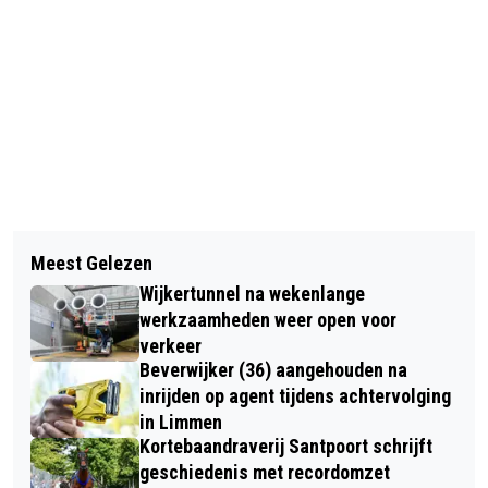
Vorig artikel
Volgend artikel
TERUGKIJKEN OP PASAR MALAM OP
Meest Gelezen
BEELDENSTORM IN ALKMAAR:
BEVERWIJKSE BAZAAR
Wijkertunnel na wekenlange
DUIZENDEN TOESCHOUWERS OP DE
werkzaamheden weer open voor
BEEN VOOR WK LIVING STATUES
verkeer
Beverwijker (36) aangehouden na
inrijden op agent tijdens achtervolging
in Limmen
Kortebaandraverij Santpoort schrijft
geschiedenis met recordomzet