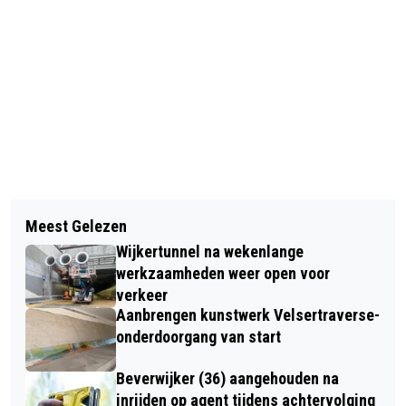
Vorig artikel
Volgend artikel
TELSTAR WINT VOOR TWEEDE KEER
Meest Gelezen
KUDDE OLIFANTEN BEVOLKT
OP RIJ
Wijkertunnel na wekenlange
OUTLETCENTRUM IN HALFWEG
werkzaamheden weer open voor
verkeer
Aanbrengen kunstwerk Velsertraverse-
onderdoorgang van start
Beverwijker (36) aangehouden na
inrijden op agent tijdens achtervolging