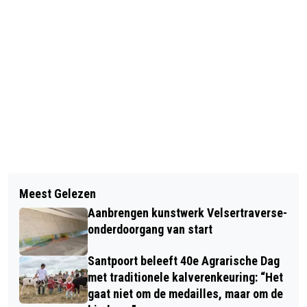
Vorig artikel
Volgend artikel
IJMOND-ROCK IN CAFÉ DE ZON
Meest Gelezen
NOSTALGIE MET DRUMMER PIM DE
TIJDENS AFTERPARTY RORY
Aanbrengen kunstwerk Velsertraverse-
BOER VAN HAARLEMSE
GALLAGHER TRIBUTE
onderdoorgang van start
POPFORMATIE THE WHISKERS (1962-
Santpoort beleeft 40e Agrarische Dag
1970)
met traditionele kalverenkeuring: “Het
gaat niet om de medailles, maar om de