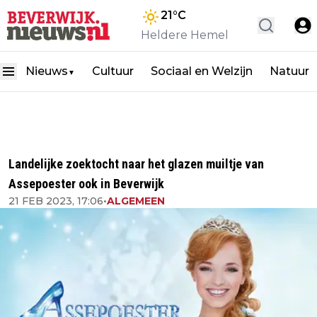
21
°C
Heldere Hemel
Nieuws
Cultuur
Sociaal en Welzijn
Natuur
▼
Landelijke zoektocht naar het glazen muiltje van
Assepoester ook in Beverwijk
21 FEB 2023, 17:06
•
ALGEMEEN