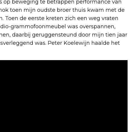
jks op beweging te betrappen performance van
hok toen mijn oudste broer thuis kwam met de
n. Toen de eerste kreten zich een weg vraten
 radio-grammofoonmeubel was overspannen,
en, daarbij geruggensteund door mijn tien jaar
verleggend was. Peter Koelewijn haalde het