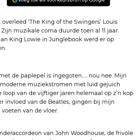
Voeg toe als voorkeursbron op Google
 overleed ‘The King of the Swingers’ Louis
Zijn muzikale coma duurde toen al 11 jaar.
 aan King Lowie in Junglebook werd er op
n.
 met de paplepel is ingegoten….. nou nee. Mijn
ar moderne muziekstromen met luid gejuich
loop van de vijftiger jaren helemaal op z’n kop
r invloed van de Beatles, gingen bij mijn
 voeten van de vloer.
onderaccordeon van John Woodhouse, de frivole