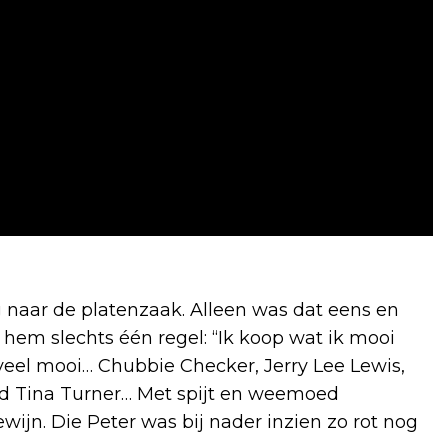
g naar de platenzaak. Alleen was dat eens en
hem slechts één regel: “Ik koop wat ik mooi
d veel mooi… Chubbie Checker, Jerry Lee Lewis,
 and Tina Turner… Met spijt en weemoed
ijn. Die Peter was bij nader inzien zo rot nog