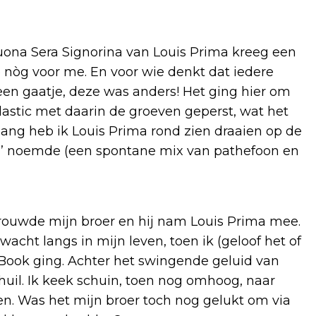
Buona Sera Signorina van Louis Prima kreeg een
le nòg voor me. En voor wie denkt dat iedere
 een gaatje, deze was anders! Het ging hier om
l plastic met daarin de groeven geperst, wat het
ang heb ik Louis Prima rond zien draaien op de
on’ noemde (een spontane mix van pathefoon en
trouwde mijn broer en hij nam Louis Prima mee.
cht langs in mijn leven, toen ik (geloof het of
 Book ging. Achter het swingende geluid van
uil. Ik keek schuin, toen nog omhoog, naar
den. Was het mijn broer toch nog gelukt om via