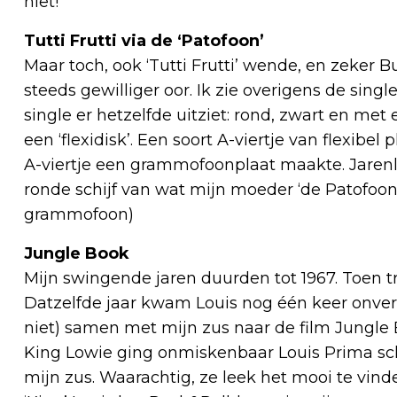
niet!
Tutti Frutti via de ‘Patofoon’
Maar toch, ook ‘Tutti Frutti’ wende, en zeker 
steeds gewilliger oor. Ik zie overigens de sing
single er hetzelfde uitziet: rond, zwart en met
een ‘flexidisk’. Een soort A-viertje van flexibe
A-viertje een grammofoonplaat maakte. Jarenl
ronde schijf van wat mijn moeder ‘de Patofo
grammofoon)
Jungle Book
Mijn swingende jaren duurden tot 1967. Toen 
Datzelfde jaar kwam Louis nog één keer onverwa
niet) samen met mijn zus naar de film Jungle
King Lowie ging onmiskenbaar Louis Prima sch
mijn zus. Waarachtig, ze leek het mooi te vin