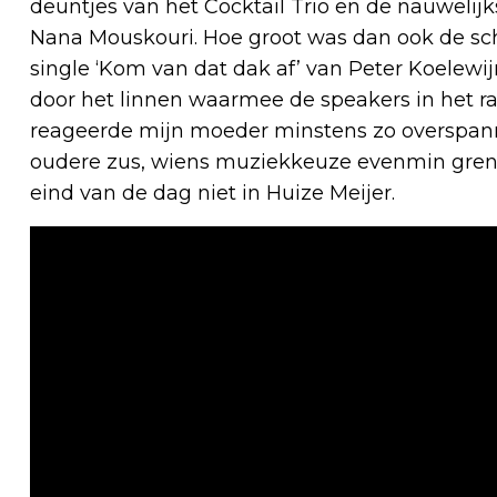
deuntjes van het Cocktail Trio en de nauweli
Nana Mouskouri. Hoe groot was dan ook de sc
single ‘Kom van dat dak af’ van Peter Koelewij
door het linnen waarmee de speakers in het
reageerde mijn moeder minstens zo overspann
oudere zus, wiens muziekkeuze evenmin grens
eind van de dag niet in Huize Meijer.