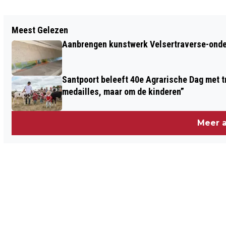
Vorig artikel
Meest Gelezen
LOUIS PRIMA: NA 45 JAAR NOG ALTIJD
Aanbrengen kunstwerk Velsertraverse-onde
MISTER ‘BUONA SERA’
Santpoort beleeft 40e Agrarische Dag met tr
medailles, maar om de kinderen”
Meer a