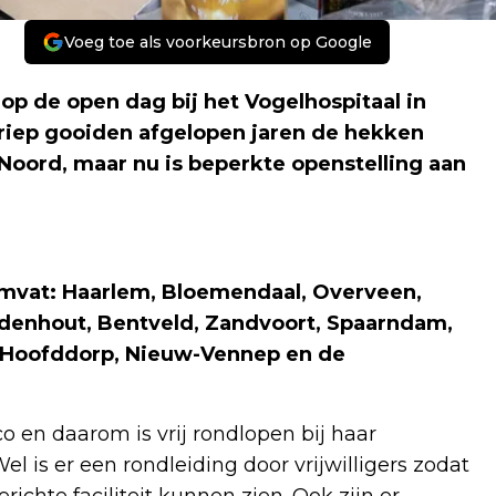
Voeg toe als voorkeursbron op Google
op de open dag bij het Vogelhospitaal in
riep gooiden afgelopen jaren de hekken
oord, maar nu is beperkte openstelling aan
omvat: Haarlem, Bloemendaal, Overveen,
enhout, Bentveld, Zandvoort, Spaarndam,
, Hoofddorp, Nieuw-Vennep en de
o en daarom is vrij rondlopen bij haar
l is er een rondleiding door vrijwilligers zodat
ichte faciliteit kunnen zien. Ook zijn er