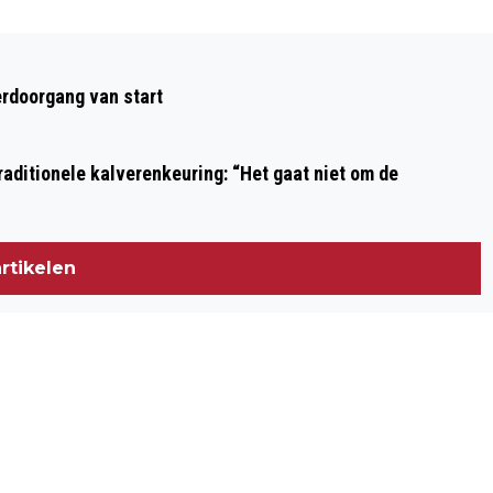
Volgend artikel
OMWONENDEN STELLEN TATA
rdoorgang van start
AANSPRAKELIJK VOOR SCHADE
GEZONDHEID
aditionele kalverenkeuring: “Het gaat niet om de
rtikelen