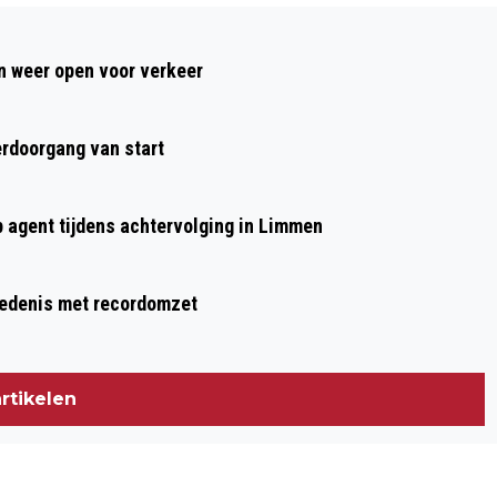
Volgend artikel
ZANDVOORT OP SLOT VOOR VERKEER IN
 weer open voor verkeer
AANLOOP NAAR FORMULE 1-WEEKEND
rdoorgang van start
p agent tijdens achtervolging in Limmen
hiedenis met recordomzet
rtikelen