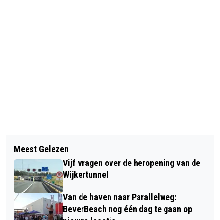
Vorig artikel
Volgend artikel
COLUMN VAN DE DAG: EEN PAAR
Meest Gelezen
DISCOZWEMMEN BIJ
DAGEN WEG MET DE
Vijf vragen over de heropening van de
SPORTFONDSENBAD BEVERWIJK OP
HERFSTVAKANTIE…
Wijkertunnel
ZATERDAG 21 OKTOBER
Van de haven naar Parallelweg:
BeverBeach nog één dag te gaan op