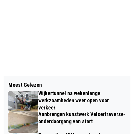
Vorig artikel
Volgend artikel
VERHAAL VAN DE DAG: DE VLOEK VAN
Meest Gelezen
DE MENSEN ACHTER STICHTING
DE FARAO
Wijkertunnel na wekenlange
WELZIJN BEVERWIJK (#7)
werkzaamheden weer open voor
verkeer
Aanbrengen kunstwerk Velsertraverse-
onderdoorgang van start