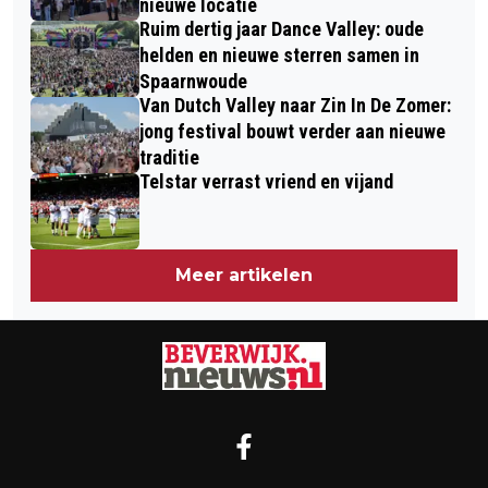
nieuwe locatie
Ruim dertig jaar Dance Valley: oude
helden en nieuwe sterren samen in
Spaarnwoude
Van Dutch Valley naar Zin In De Zomer:
jong festival bouwt verder aan nieuwe
traditie
Telstar verrast vriend en vijand
Meer artikelen