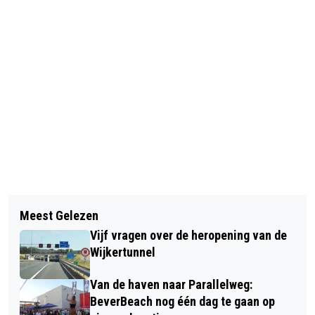
Vorig artikel
Volgend artikel
WILGEN KNOTTEN LANGS DE
Meest Gelezen
DODELIJK VUURWERKONGELUK IN
LINIEDIJK BUSCH EN DAM TUSSEN
Vijf vragen over de heropening van de
HAARLEM
HEEMSKERK EN UITGEEST
Wijkertunnel
Van de haven naar Parallelweg:
BeverBeach nog één dag te gaan op